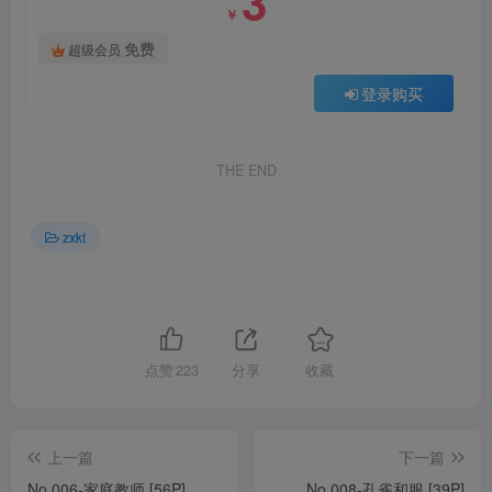
3
￥
免费
超级会员
登录购买
THE END
zxkt
点赞
223
分享
收藏
上一篇
下一篇
No.006-家庭教师 [56P]
No.008-孔雀和服 [39P]