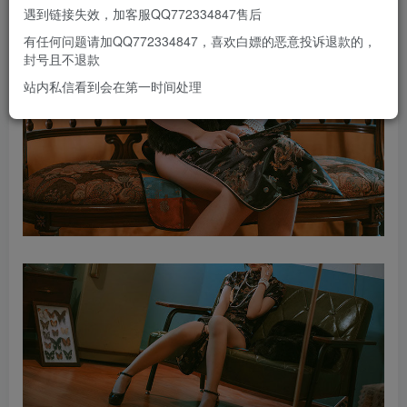
遇到链接失效，加客服QQ772334847售后
有任何问题请加QQ772334847，喜欢白嫖的恶意投诉退款的，
封号且不退款
站内私信看到会在第一时间处理