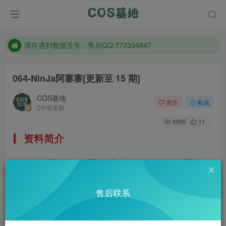
售后QQ:772334847
防失联：百度搜索《趣画刊》，实时查看最新站点。
现在遇到数据丢失，售后QQ:772334847
售后QQ:772334847
064-NinJa阿寨寨
[更新至 15 期]
防失联：百度搜索《趣画刊》，实时查看最新站点。
COS基地
关注
私信
2年前更新
4965
11
资料简介
NinJa阿寨寨，在网上搜索了一下，她的资料并不多，
套图作品也很少，但这妹子的实力相当可以的，前凸后翘，
售后联系
拍照风格大胆，身材绝对是顶呱呱呀。微博：@NinJA阿寨
寨