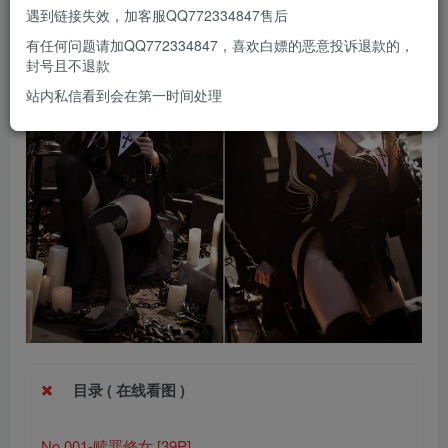
部分预览
遇到链接失效，加客服QQ772334847售后
有任何问题请加QQ772334847，喜欢白嫖的恶意投诉退款的，
封号且不退款
站内私信看到会在第一时间处理
目录 ( 在线看图 )
No.001-赎罪修女 [39P]