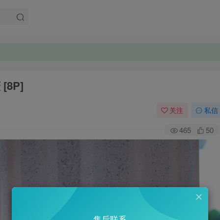
[8P]
关注
私信
465
50
售后联系