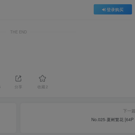
登录购买
THE END
6
分享
收藏
2
下一
No.025-夏树繁花 [64P 