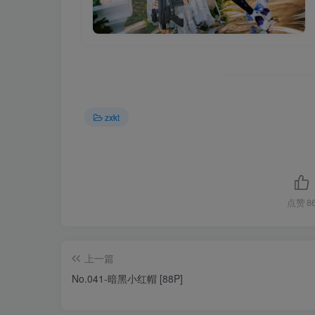
zxkt
点赞
8
上一篇
No.041-暗黑小红帽 [88P]