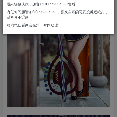
遇到链接失效，加客服QQ772334847售后
有任何问题请加QQ772334847，喜欢白嫖的恶意投诉退款的，
封号且不退款
站内私信看到会在第一时间处理