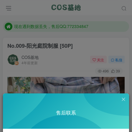
售后QQ:772334847
防失联：百度搜索《趣画刊》，实时查看最新站点。
现在遇到数据丢失，售后QQ:772334847
售后QQ:772334847
No.009-阳光庭院制服 [50P]
防失联：百度搜索《趣画刊》，实时查看最新站点。
COS基地
关注
私信
4年前更新
496
39
售后联系