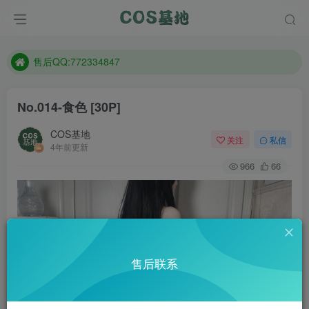
防失联：百度搜索《趣画刊》，实时查看最新站点。
现在遇到数据丢失，售后QQ:772334847
售后QQ:772334847
防失联：百度搜索《趣画刊》，实时查看最新站点。
No.014-食色 [30P]
COS基地
关注
私信
4年前更新
966
66
售后联系