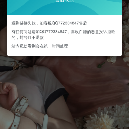
遇到链接失效，加客服QQ772334847售后
有任何问题请加QQ772334847，喜欢白嫖的恶意投诉退款
的，封号且不退款
站内私信看到会在第一时间处理