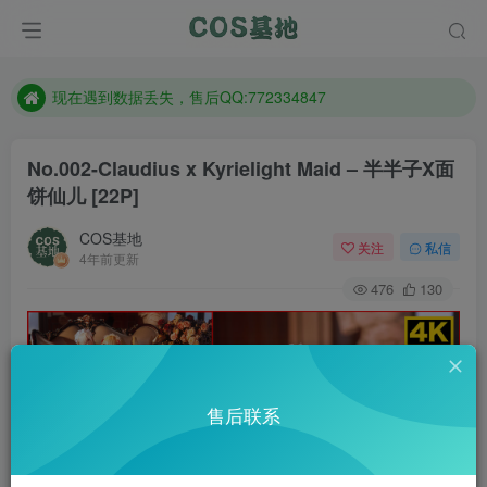
售后QQ:772334847
防失联：百度搜索《趣画刊》，实时查看最新站点。
现在遇到数据丢失，售后QQ:772334847
售后QQ:772334847
No.002-Claudius x Kyrielight Maid – 半半子X面
防失联：百度搜索《趣画刊》，实时查看最新站点。
饼仙儿 [22P]
COS基地
关注
私信
4年前更新
476
130
售后联系