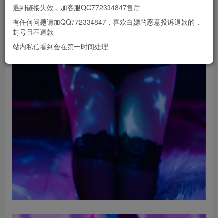
遇到链接失效，加客服QQ772334847售后
有任何问题请加QQ772334847，喜欢白嫖的恶意投诉退款的，
封号且不退款
站内私信看到会在第一时间处理