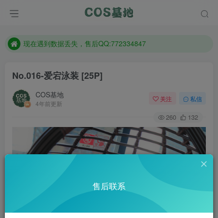
售后QQ:772334847
防失联：百度搜索《趣画刊》，实时查看最新站点。
现在遇到数据丢失，售后QQ:772334847
售后QQ:772334847
No.016-爱宕泳装 [25P]
防失联：百度搜索《趣画刊》，实时查看最新站点。
COS基地
关注
私信
4年前更新
260
132
售后联系