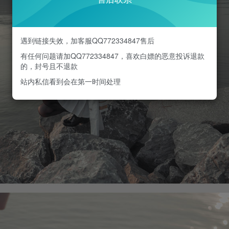
遇到链接失效，加客服QQ772334847售后
有任何问题请加QQ772334847，喜欢白嫖的恶意投诉退款
的，封号且不退款
站内私信看到会在第一时间处理