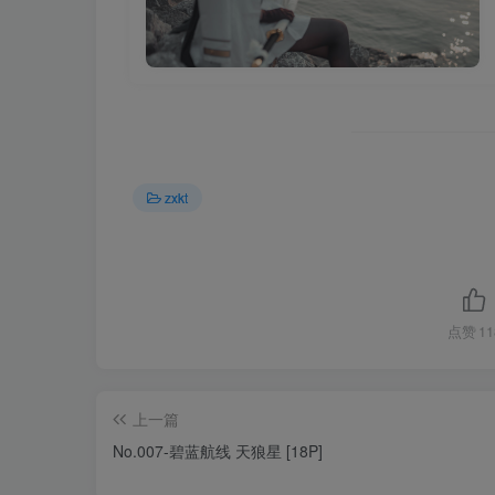
zxkt
点赞
11
上一篇
No.007-碧蓝航线 天狼星 [18P]