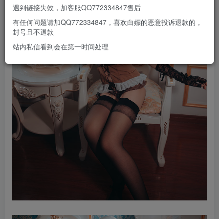
遇到链接失效，加客服QQ772334847售后
有任何问题请加QQ772334847，喜欢白嫖的恶意投诉退款的，
封号且不退款
站内私信看到会在第一时间处理