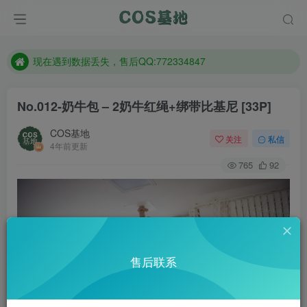
售后QQ:772334847
防失联：百度搜索《趣画刊》，实时查看最新站点。
现在遇到数据丢失，售后QQ:772334847
售后QQ:772334847
No.012-奶牛包 – 2奶牛红绳+绑带比基尼 [33P]
防失联：百度搜索《趣画刊》，实时查看最新站点。
COS基地
关注
私信
4年前更新
765
92
售后联系