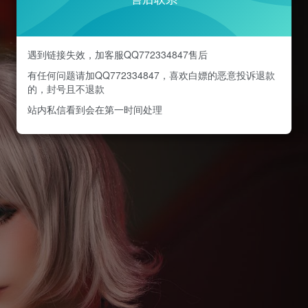
遇到链接失效，加客服QQ772334847售后
有任何问题请加QQ772334847，喜欢白嫖的恶意投诉退款
的，封号且不退款
站内私信看到会在第一时间处理