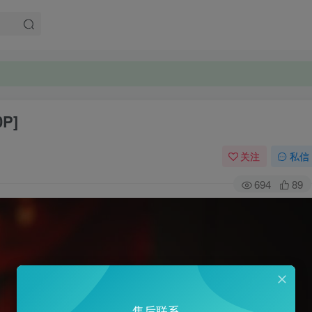
0P]
关注
私信
694
89
售后联系