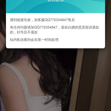
遇到链接失效，加客服QQ772334847售后
有任何问题请加QQ772334847，喜欢白嫖的恶意投诉退款
的，封号且不退款
站内私信看到会在第一时间处理