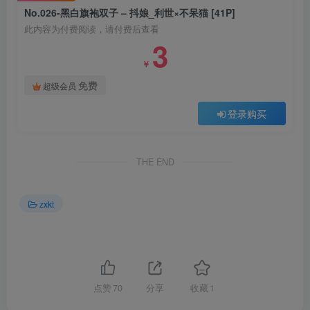
No.026-黑白旗袍双子 – 抖娘_利世×不呆猫 [41P]
此内容为付费阅读，请付费后查看
3
￥
免费
超级会员
登录购买
THE END
zxkt
点赞
70
分享
收藏
1