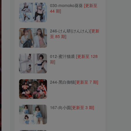
030-momoko葵葵
[更新至
44 期]
246-けん研(けんけん)
[更新
至 85 期]
246-けん研(けんけん)
[更新
至 85 期]
012-蜜汁猫裘
[更新至 128
期]
012-蜜汁猫裘
[更新至 128
期]
244-黑白御猫
[更新至 7 期]
244-黑白御猫
[更新至 7 期]
167-向小圆
[更新至 3 期]
167-向小圆
[更新至 3 期]
097-阿半今天很开心
[更新至
76 期]