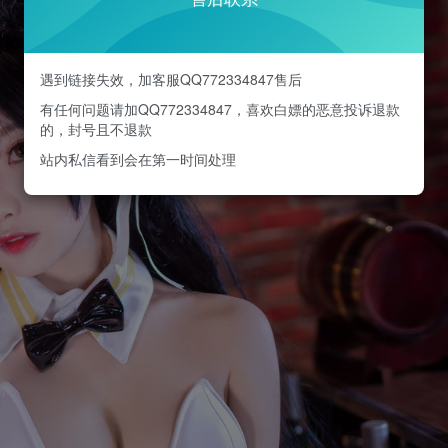
遇到链接失效，加客服QQ772334847售后
有任何问题请加QQ772334847，喜欢白嫖的恶意投诉退款
的，封号且不退款
站内私信看到会在第一时间处理