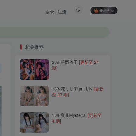
开通会员
登录
注册
相关推荐
209-芋圆侑子
[更新至 24
相关推荐
期]
209-芋圆侑子
[更新至 24
期]
163-花リリ(Plant Lily)
[更新
至 23 期]
163-花リリ(Plant Lily)
[更新
至 23 期]
188-寶儿Mysterial
[更新至
4 期]
188-寶儿Mysterial
[更新至
4 期]
230-Roroki骷髅姬
[更新至 3
期]