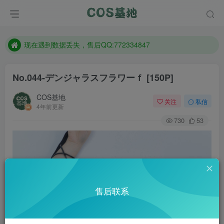
售后QQ:772334847
防失联：百度搜索《趣画刊》，实时查看最新站点。
现在遇到数据丢失，售后QQ:772334847
售后QQ:772334847
No.044-デンジャラスフラワーｆ [150P]
防失联：百度搜索《趣画刊》，实时查看最新站点。
COS基地
关注
私信
4年前更新
730
53
售后联系