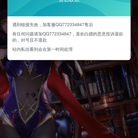
遇到链接失效，加客服QQ772334847售后
有任何问题请加QQ772334847，喜欢白嫖的恶意投诉退款
的，封号且不退款
站内私信看到会在第一时间处理