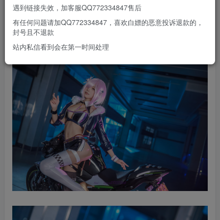
遇到链接失效，加客服QQ772334847售后
有任何问题请加QQ772334847，喜欢白嫖的恶意投诉退款的，
封号且不退款
站内私信看到会在第一时间处理