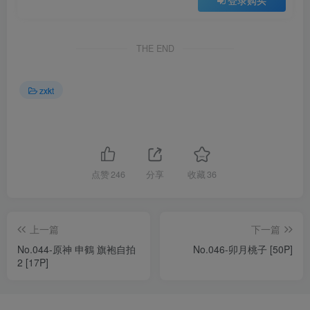
登录购买
THE END
zxkt
点赞
246
分享
收藏
36
上一篇
下一篇
No.044-原神 申鶴 旗袍自拍
No.046-卯月桃子 [50P]
2 [17P]