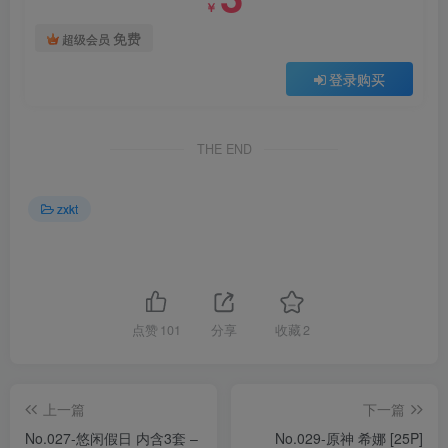
￥
免费
超级会员
登录购买
THE END
zxkt
点赞
101
分享
收藏
2
上一篇
下一篇
No.027-悠闲假日 内含3套 –
No.029-原神 希娜 [25P]