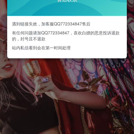
遇到链接失效，加客服QQ772334847售后
有任何问题请加QQ772334847，喜欢白嫖的恶意投诉退款
的，封号且不退款
站内私信看到会在第一时间处理