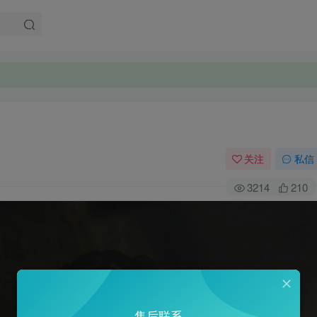
关注
私信
3214
210
售后联系