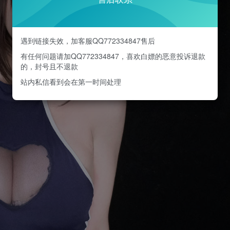
遇到链接失效，加客服QQ772334847售后
有任何问题请加QQ772334847，喜欢白嫖的恶意投诉退款
的，封号且不退款
站内私信看到会在第一时间处理