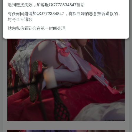
遇到链接失效，加客服QQ772334847售后
有任何问题请加QQ772334847，喜欢白嫖的恶意投诉退款的，
封号且不退款
站内私信看到会在第一时间处理