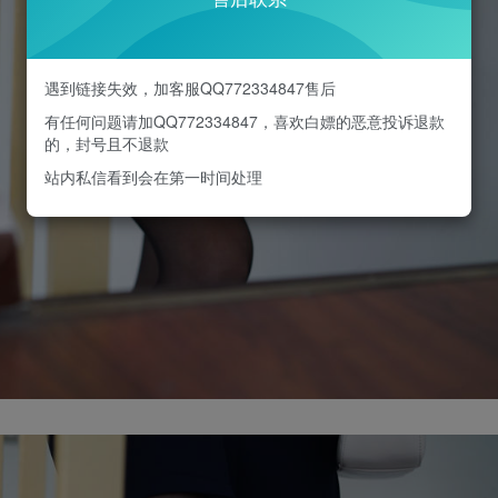
遇到链接失效，加客服QQ772334847售后
有任何问题请加QQ772334847，喜欢白嫖的恶意投诉退款
的，封号且不退款
站内私信看到会在第一时间处理