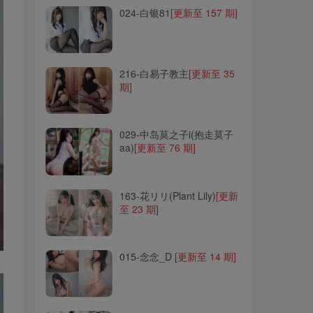
024-白银81
[更新至 157 期]
216-白易子教主
[更新至 35
期]
216-白易子教主
[更新至 35
期]
029-中岛莫之子i(抱走莫子
aa)
[更新至 76 期]
029-中岛莫之子i(抱走莫子
aa)
[更新至 76 期]
163-花リリ(Plant Lily)
[更新
至 23 期]
163-花リリ(Plant Lily)
[更新
至 23 期]
015-念念_D
[更新至 14 期]
015-念念_D
[更新至 14 期]
012-蜜汁猫裘
[更新至 128
期]