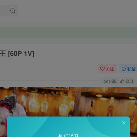
 [60P 1V]
关注
私信
892
230
售后联系