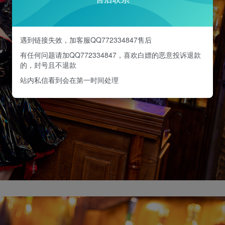
遇到链接失效，加客服QQ772334847售后
有任何问题请加QQ772334847，喜欢白嫖的恶意投诉退款
的，封号且不退款
站内私信看到会在第一时间处理