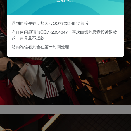
遇到链接失效，加客服QQ772334847售后
有任何问题请加QQ772334847，喜欢白嫖的恶意投诉退款
的，封号且不退款
站内私信看到会在第一时间处理