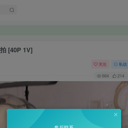
 [40P 1V]
关注
私信
664
214
售后联系