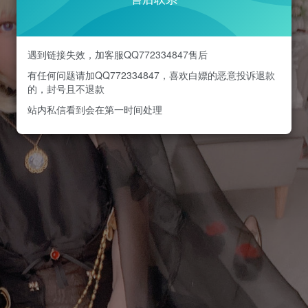
遇到链接失效，加客服QQ772334847售后
有任何问题请加QQ772334847，喜欢白嫖的恶意投诉退款
的，封号且不退款
站内私信看到会在第一时间处理