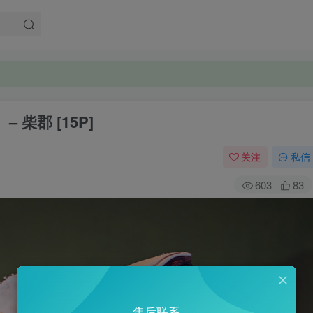
– 柴郡 [15P]
关注
私信
603
83
售后联系