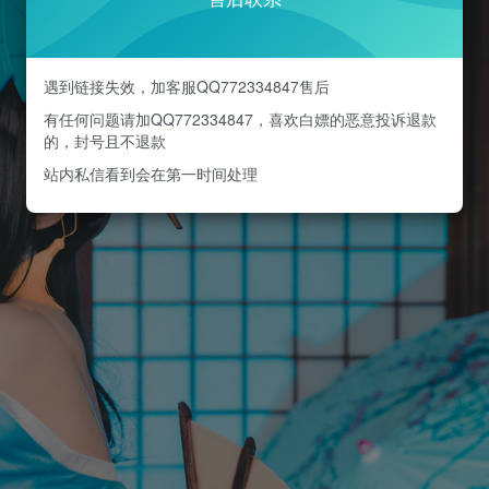
遇到链接失效，加客服QQ772334847售后
有任何问题请加QQ772334847，喜欢白嫖的恶意投诉退款
的，封号且不退款
站内私信看到会在第一时间处理