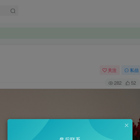
关注
私信
282
52
售后联系